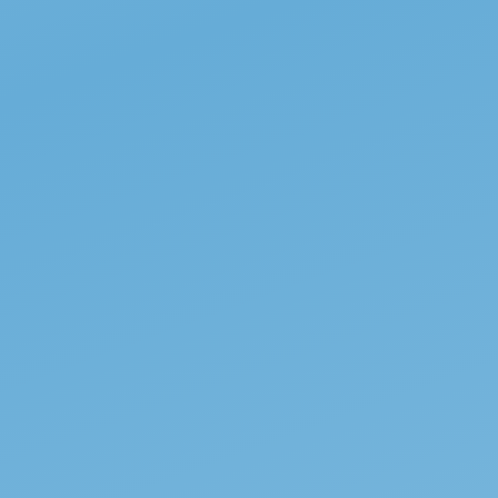
kaisin Museomatkat-pääsivulle
tuuria ja arkkitehtuuria